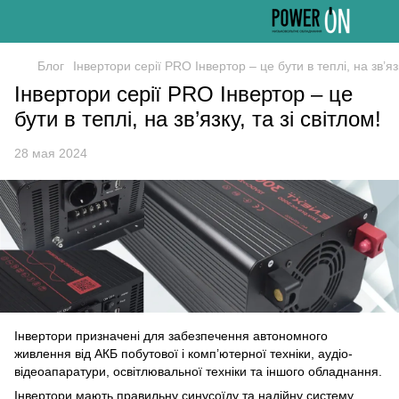
Блог
Інвертори серії PRO Інвертор – це бути в теплі, на зв’язк
Інвертори серії PRO Інвертор – це
бути в теплі, на зв’язку, та зі світлом!
28 мая 2024
Інвертори призначені для забезпечення автономного
живлення від АКБ побутової і комп’ютерної техніки, аудіо-
відеоапаратури, освітлювальної техніки та іншого обладнання.
Інвертори мають правильну синусоїду та надійну систему