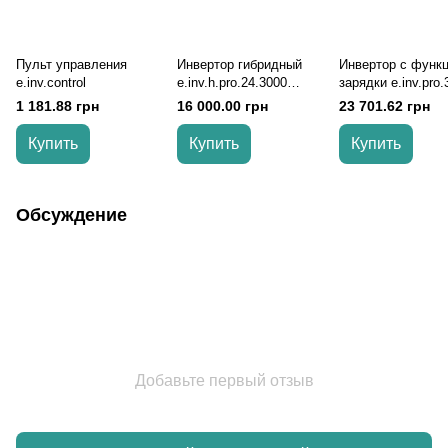
Пульт управления
Инвертор гибридный
Инвертор с функ
e.inv.control
e.inv.h.pro.24.3000
зарядки e.inv.pro.
24/230В 3000Вт
12/220В 3000Вт, 
1 181.88 грн
16 000.00 грн
23 701.62 грн
синус
Купить
Купить
Купить
Обсуждение
Добавьте первый отзыв