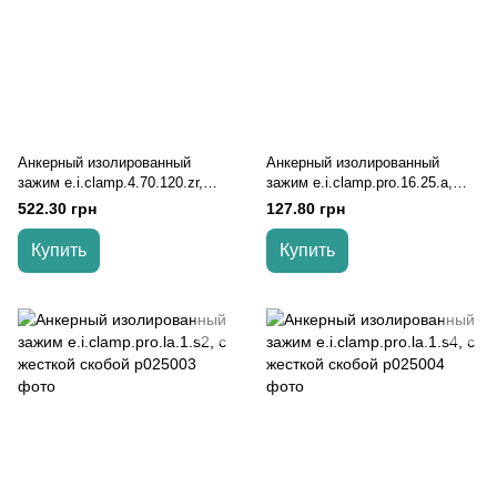
Анкерный изолированный
Анкерный изолированный
зажим e.i.clamp.4.70.120.zr,
зажим e.i.clamp.pro.16.25.a,
усиленный, 70-120 кв.мм
усиленный, 16-25 кв.мм
522.30 грн
127.80 грн
Купить
Купить