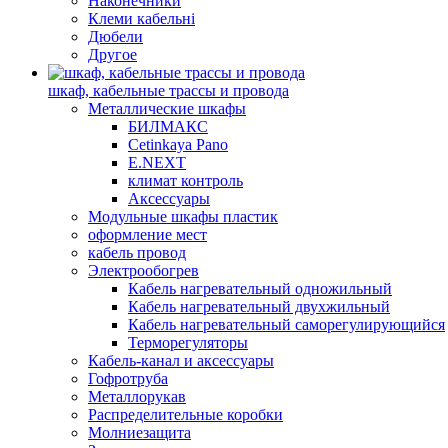
Наконечники
Клеми кабельні
Дюбели
Другое
шкаф, кабельные трассы и провода
Металлические шкафы
БИЛМАКС
Cetinkaya Pano
E.NEXT
климат контроль
Аксессуары
Модульные шкафы пластик
оформление мест
кабель провод
Электрообогрев
Кабель нагревательный одножильный
Кабель нагревательный двухжильный
Кабель нагревательный саморегулирующийся
Терморегуляторы
Кабель-канал и аксессуары
Гофротруба
Металлорукав
Распределительные коробки
Молниезащита