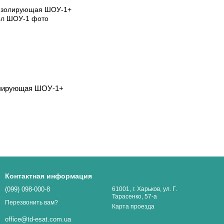
олирующая ШОУ-1+
Контактная информация
(099) 098-000-8
61001, г. Харьков, ул. Г.
Тарасенко, 57-а
Перезвонить вам?
Карта проезда
office@td-esat.com.ua