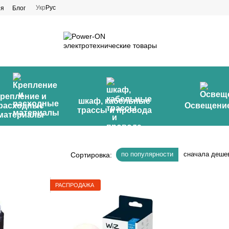
Укр
Рус
ия
Блог
репление и
шкаф, кабельные
расходные
Освещени
трассы и провода
материалы
по популярности
сначала деше
Сортировка:
РАСПРОДАЖА