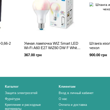
0,66-2
Умная лампочка WIZ Smart LED
Штанга из
Wi-Fi A60 E27 WiZ60 DW F White
чехол
810 lm 2700 K 9 W (WZE20026011)
367.00 грн
900.00 грн
Каталог
Клиентам
Защита электросетей
Вход в личный кабинет
Фурнітура
О нас
Крепление и расходные
Оплата и доставка
материалы