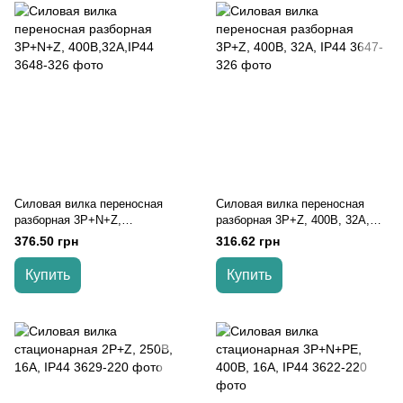
Силовая вилка переносная
Силовая вилка переносная
разборная 3Р+N+Z,
разборная 3Р+Z, 400В, 32A,
400В,32A,IP44
IP44
376.50 грн
316.62 грн
Купить
Купить