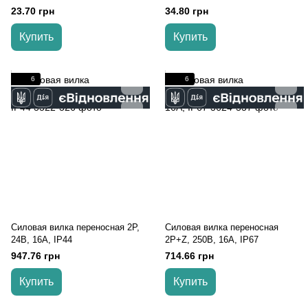
угловая, черная, с ручкой
23.70 грн
34.80 грн
Купить
Купить
6
6
Силовая вилка переносная 2Р,
Силовая вилка переносная
24В, 16А, IP44
2Р+Z, 250В, 16А, IP67
947.76 грн
714.66 грн
Купить
Купить