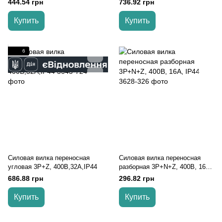
444.54 грн
736.92 грн
Купить
Купить
6
Силовая вилка переносная
Силовая вилка переносная
угловая 3Р+Z, 400В,32A,IP44
разборная 3Р+N+Z, 400В, 16А,
IP44
686.88 грн
296.82 грн
Купить
Купить