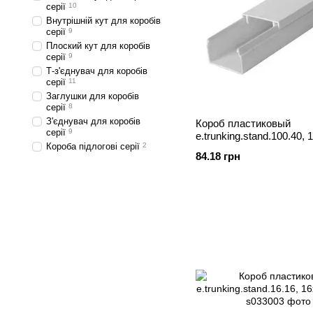
серії
10
Внутрішній кут для коробів
серії
9
Плоский кут для коробів
серії
9
Т-з'єднувач для коробів
серії
11
Заглушки для коробів
серії
8
З'єднувач для коробів
Короб пластиковый
серії
9
e.trunking.stand.100.40,
Короба підлогові серії
2
2м
84.18 грн