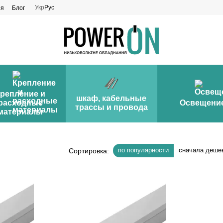
Укр
Рус
ия
Блог
репление и
шкаф, кабельные
расходные
Освещени
трассы и провода
материалы
по популярности
сначала деше
Сортировка: