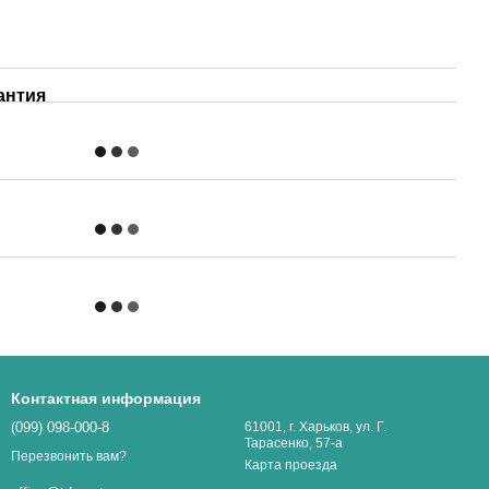
антия
Контактная информация
(099) 098-000-8
61001, г. Харьков, ул. Г.
Тарасенко, 57-а
Перезвонить вам?
Карта проезда