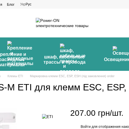
Укр
Рус
ия
Блог
репление и
шкаф, кабельные
расходные
Освещени
трассы и провода
материалы
ы
Клемы ETI
Маркировка клемм ESC, ESP, ESH (під замовлення) order
-M ETI для клемм ESC, ESP, 
207.00 грн/шт.
Войти
для отображения нако
%