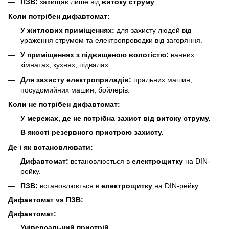
ПЗВ:
захищає лише від
витоку струму
.
Коли потрібен дифавтомат:
У житлових приміщеннях:
для захисту людей від
ураження струмом та електропроводки від загоряння.
У приміщеннях з підвищеною вологістю:
ванних
кімнатах, кухнях, підвалах.
Для захисту електроприладів:
пральних машин,
посудомийних машин, бойлерів.
Коли не потрібен дифавтомат:
У мережах, де не потрібна
захист від витоку струму.
В якості резервного пристрою захисту.
Де і як встановлювати:
Дифавтомат:
встановлюється в
електрощитку
на DIN-
рейку.
ПЗВ:
встановлюється в
електрощитку
на DIN-рейку.
Дифавтомат vs ПЗВ:
Дифавтомат:
Універсальний пристрій.