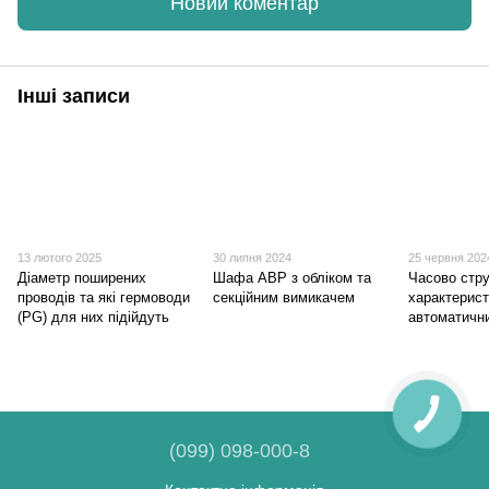
Новий коментар
Інші записи
13 лютого 2025
30 липня 2024
25 червня 202
Діаметр поширених
Шафа АВР з обліком та
Часово стр
проводів та які гермоводи
секційним вимикачем
характерис
(PG) для них підійдуть
автоматичн
(099) 098-000-8