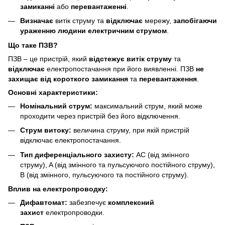
замиканні
або
перевантаженні
.
Визначає
витік струму та
відключає
мережу,
запобігаючи
ураженню людини електричним струмом
.
Що таке ПЗВ?
ПЗВ – це пристрій, який
відстежує витік струму
та
відключає
електропостачання при його виявленні. ПЗВ
не
захищає від короткого замикання
та
перевантаження
.
Основні характеристики:
Номінальний струм:
максимальний струм, який може
проходити через пристрій без його відключення.
Струм витоку:
величина струму, при якій пристрій
відключає електропостачання.
Тип диференціального захисту:
AC (від змінного
струму), A (від змінного та пульсуючого постійного струму),
B (від змінного, пульсуючого та постійного струму).
Вплив на електропроводку:
Дифавтомат:
забезпечує
комплексний
захист
електропроводки.