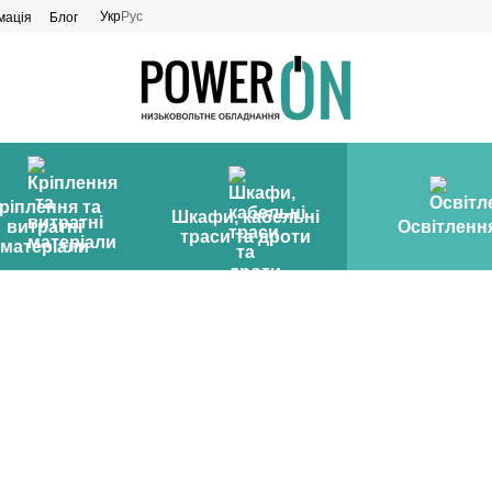
Укр
Рус
мація
Блог
ріплення та
Шкафи, кабельні
витратні
Освітленн
траси та дроти
матеріали