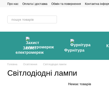
Перейти до основного контенту
Про нас
Оплата і доставка
Обмін та повернення
Контактна інфор
К
Захист
Фурнітура
електромереж
Головна
Освітлення
Світлодіодні лампи
Світлодіодні лампи
Немає товарів