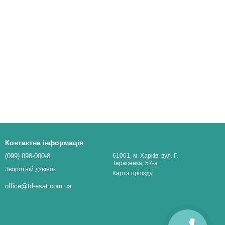
Контактна інформація
(099) 098-000-8
61001, м. Харків, вул. Г.
Тарасенка, 57-а
Зворотній дзвінок
Карта проїзду
office@td-esat.com.ua