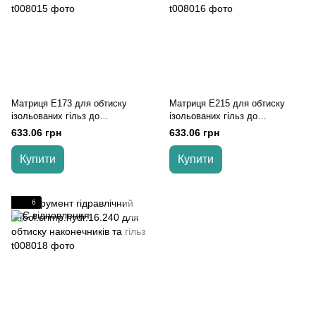
Матриця Е173 для обтиску
Матриця Е215 для обтиску
ізольованих гільз до
ізольованих гільз до
інструменту
інструменту
633.06 грн
633.06 грн
e.tool.uni.hydr.16.300.22.60,5
e.tool.uni.hydr.16.300.22.60,5
Купити
Купити
6