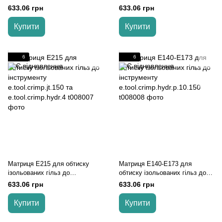
інструменту e.tool.crimp.jt.150
інструменту e.tool.crimp.jt.150
633.06 грн
633.06 грн
та e.tool.crimp.hydr.4
та e.tool.crimp.hydr.
Купити
Купити
6
6
Матриця Е215 для обтиску
Матриця Е140-E173 для
ізольованих гільз до
обтиску ізольованих гільз до
інструменту e.tool.crimp.jt.150
інструменту
633.06 грн
633.06 грн
та e.tool.crimp.hydr.4
e.tool.crimp.hydr.p.10.150
Купити
Купити