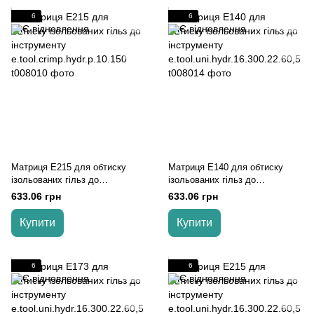
6
6
Матриця Е215 для обтиску
Матриця Е140 для обтиску
ізольованих гільз до
ізольованих гільз до
інструменту
інструменту
633.06 грн
633.06 грн
e.tool.crimp.hydr.p.10.150
e.tool.uni.hydr.16.300.22.60,5
Купити
Купити
6
6