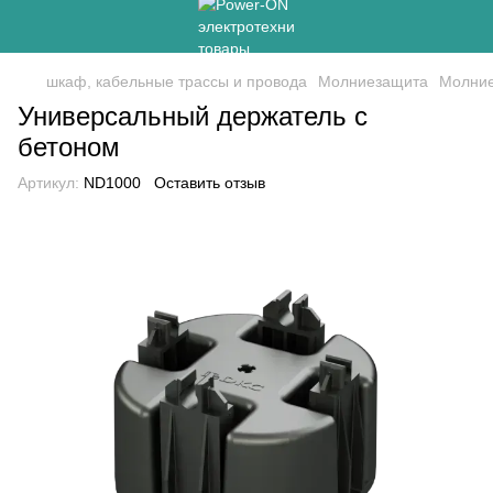
шкаф, кабельные трассы и провода
Молниезащита
Молни
Универсальный держатель с
бетоном
Артикул:
ND1000
Оставить отзыв