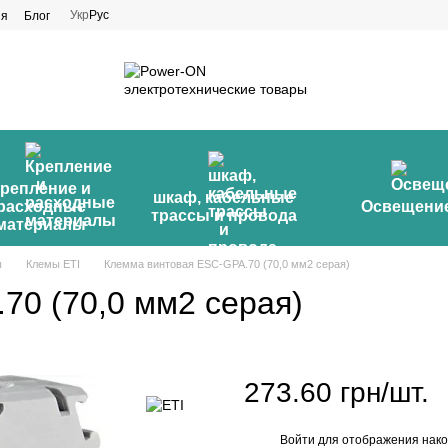
Укр
Рус
ия
Блог
репление и
шкаф, кабельные
расходные
Освещени
трассы и провода
материалы
ы
Клемы ETI
Клемма винтовая ESC-GPA.70 (70,0 мм2 серая)
70 (70,0 мм2 серая)
273.60 грн/шт.
Войти
для отображения нако
%