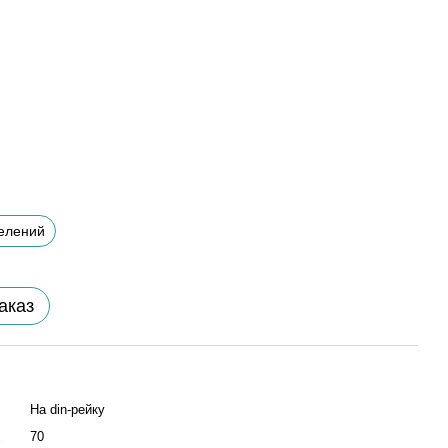
елений
аказ
На din-рейку
70