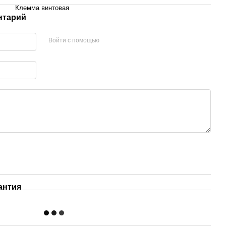
Клемма винтовая
нтарий
Войти с помощью
антия