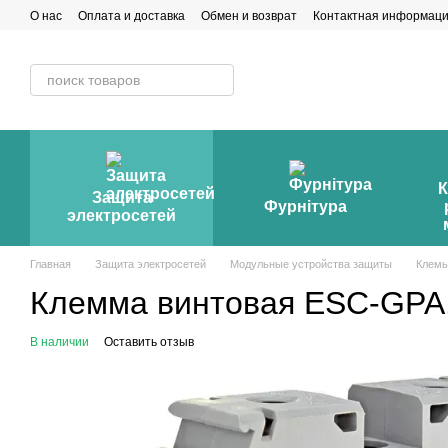
Перейти к основному контенту
О нас
Оплата и доставка
Обмен и возврат
Контактная информац
К
Защита
Фурнітура
электросетей
Главная
Защита электросетей
Модульные устройства защиты
Клем
Клемма винтовая ESC-GPA.
В наличии
Оставить отзыв