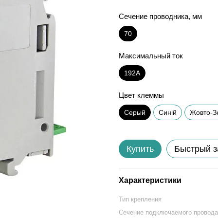
Сечение проводника, мм
70
Максимальный ток
192А
Цвет клеммы
Серый
Синій
Жовто-З
Купить
Быстрый з
Характеристики
Тип крепления
Сечение подключаемого провода