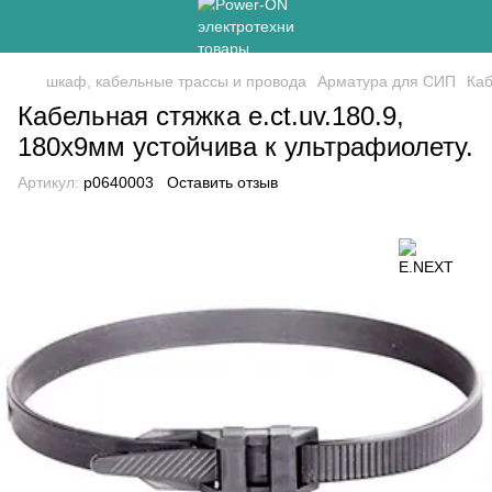
шкаф, кабельные трассы и провода
Арматура для СИП
Каб
Кабельная стяжка e.ct.uv.180.9,
180х9мм устойчива к ультрафиолету.
Артикул:
p0640003
Оставить отзыв