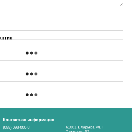
антия
Контактная информация
(099) 098-000-8
61001, г. Харьков, ул. Г.
Тарасенко, 57-а