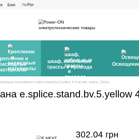
Укр
Рус
ия
Блог
репление и
шкаф, кабельные
расходные
Освещени
трассы и провода
материалы
нувальна ізольована e.splice.stand.bv.5.yellow 4-6 кв.мм, жовта, 100шт
на e.splice.stand.bv.5.yellow 
302.04 грн