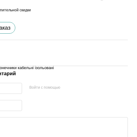
пительной скидки
аказ
онечники кабельні ізольовані
нтарий
Войти с помощью