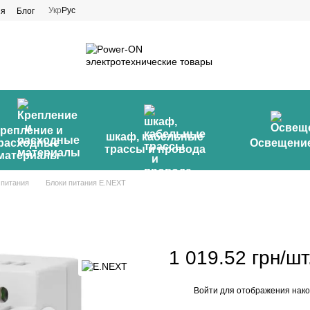
Укр
Рус
ия
Блог
репление и
шкаф, кабельные
расходные
Освещени
трассы и провода
материалы
 питания
Блоки питания E.NEXT
1 019.52 грн/шт
Войти
для отображения нако
%