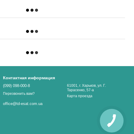
Контактная информация
(099) 098-000-8
61001, г. Харьков, ул. Г.
Тарасенко, 57-а
Перезвонить вам?
Карта проезда
office@td-esat.com.ua