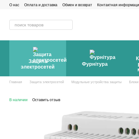
Перейти к основному контенту
О нас
Оплата и доставка
Обмен и возврат
Контактная информац
К
Защита
Фурнітура
электросетей
Главная
Защита электросетей
Модульные устройства защиты
Блоки
В наличии
Оставить отзыв