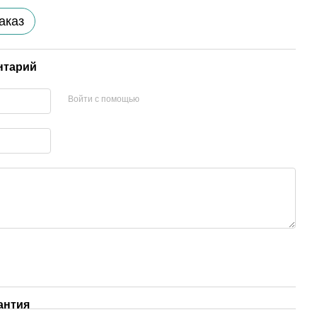
аказ
нтарий
Войти с помощью
антия