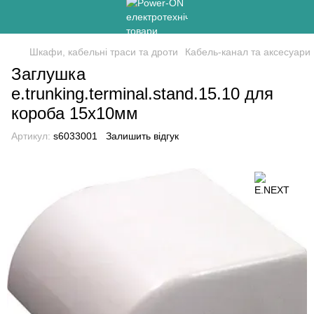
Шкафи, кабельні траси та дроти
Кабель-канал та аксесуари
Заглушка
e.trunking.terminal.stand.15.10 для
короба 15х10мм
Артикул:
s6033001
Залишить відгук