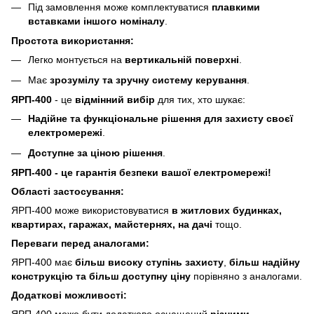
Під замовлення може комплектуватися
плавкими
вставками
іншого номіналу
.
Простота використання:
Легко монтується на
вертикальній поверхні
.
Має
зрозумілу
та зручну систему керування
.
ЯРП-400
- це
відмінний вибір
для тих, хто шукає:
Надійне
та
функціональне
рішення
для захисту
своєї
електромережі
.
Доступне
за ціною
рішення
.
ЯРП-400 - це гарантія безпеки вашої електромережі!
Області застосування:
ЯРП-400 може використовуватися
в житлових будинках,
квартирах, гаражах, майстернях, на дачі
тощо.
Переваги перед аналогами:
ЯРП-400 має
більш високу ступінь захисту
,
більш надійну
конструкцію
та більш доступну ціну
порівняно з аналогами.
Додаткові можливості:
ЯРП-400 може бути додатково оснащений
різними