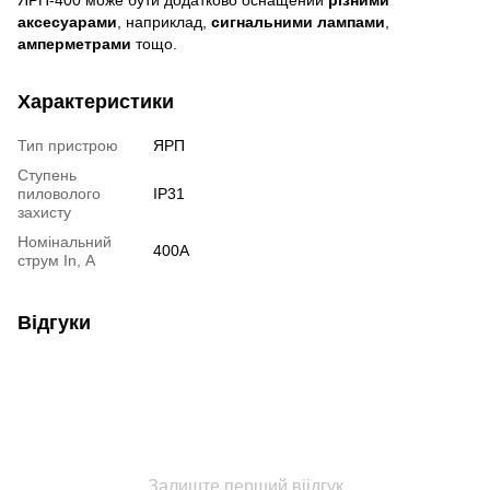
аксесуарами
, наприклад,
сигнальними лампами
,
амперметрами
тощо.
Характеристики
Тип пристрою
ЯРП
Ступень
пиловолого
IP31
захисту
Номінальний
400A
струм In, А
Відгуки
Залиште перший віідгук