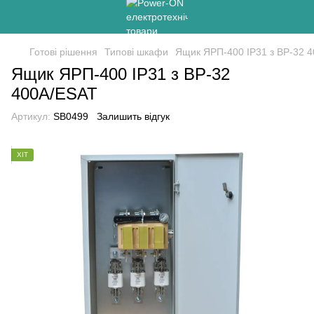
Готові рішення
Типові шкафи
Ящик ЯРП-400 IP31 з ВР-32 
Ящик ЯРП-400 IP31 з ВР-32
400А/ESAT
Артикул:
SB0499
Залишить відгук
ХІТ