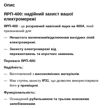
Опис
ЯРП-400: надійний захист вашої
електромережі
ЯРП-400
- це
розривний навісний ящик на 400А
, який
призначений для:
Нечастого
включення/відключення
вихідних ліній
електромережі
.
Захисту
електромережі
від
перевантажень
та
коротких замикань
.
Переваги ЯРП-400:
Надійність:
Виготовлений з
високоякісних матеріалів
.
Має ступінь захисту
IP31
, що дозволяє використовувати
його
у приміщені
.
Функціональність:
Оснащений
рубильником
та трьома ножовими
запобіжниками
.