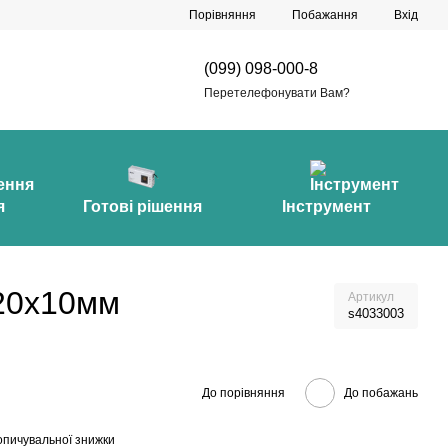
Порівняння
Побажання
Вхід
(099) 098-000-8
Перетелефонувати Вам?
я
Готові рішення
Інструмент
 20х10мм
Артикул
s4033003
До порівняння
До побажань
опичувальної знижки