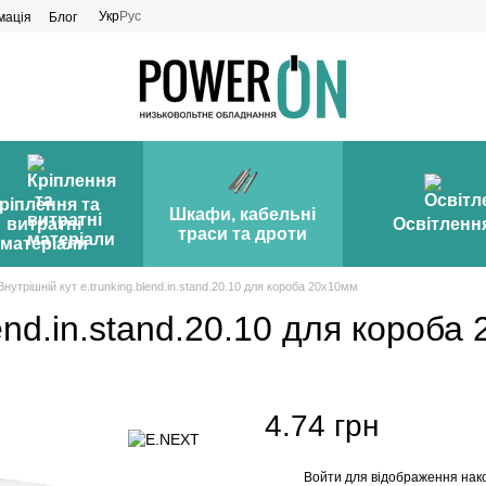
Укр
Рус
мація
Блог
ріплення та
Шкафи, кабельні
витратні
Освітленн
траси та дроти
матеріали
Внутрішній кут e.trunking.blend.in.stand.20.10 для короба 20х10мм
lend.in.stand.20.10 для короба
4.74 грн
Войти
для відображення нак
%