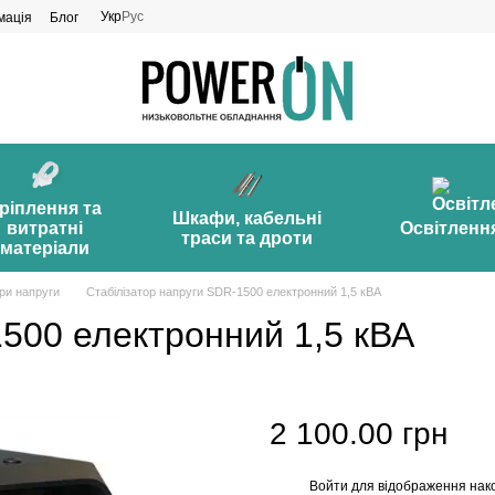
Укр
Рус
мація
Блог
ріплення та
Шкафи, кабельні
витратні
Освітленн
траси та дроти
матеріали
ори напруги
Стабілізатор напруги SDR-1500 електронний 1,5 кВА
1500 електронний 1,5 кВА
2 100.00 грн
Войти
для відображення нак
%