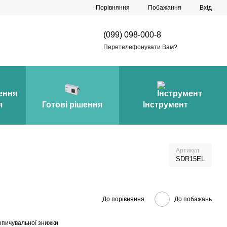
Порівняння
Побажання
Вхід
(099) 098-000-8
Перетелефонувати Вам?
я
Готові рішення
Інструмент
Артикул
SDR15EL
До порівняння
До побажань
опичувальної знижки