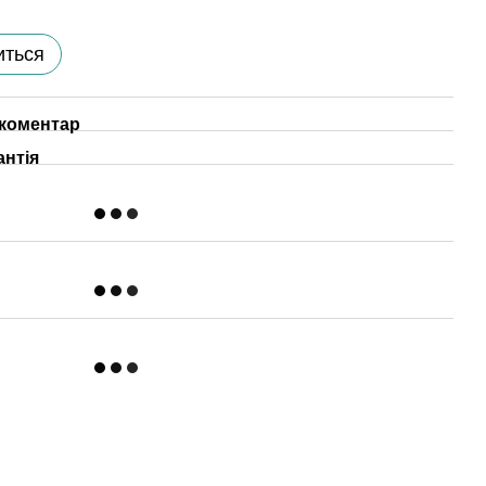
иться
 коментар
антія