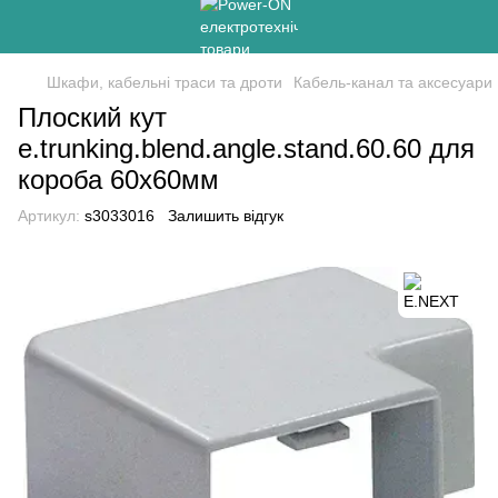
Шкафи, кабельні траси та дроти
Кабель-канал та аксесуари
Плоский кут
e.trunking.blend.angle.stand.60.60 для
короба 60х60мм
Артикул:
s3033016
Залишить відгук