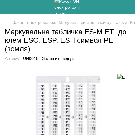
Захист електромереж
Модульні пристрої захисту
Клеми
Кл
Маркувальна табличка ES-M ETI до
клем ESC, ESP, ESH символ PE
(земля)
Артикул:
UN0015
Залишить відгук