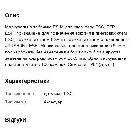
Опис
Маркувальна табличка ES-M для клем типу ESC, ESP,
ESH призначене для позначення всіх типів гвинтових клем
ESC, пружинних клем ESP та пружинних клем з технологією
«PUSH-IN» ESH. Марковальна пластина виконана з білого
полікарбонату без нанесення або з чорно-білим друком
значень на комірках розміром 10х5 мм. Одна маркувальна
пластина містить 100 комірок. Символи: "PE" (земля).
Характеристики
Тип кріплення
До клеми ESC
Тип клеми
Аксесуар
Відгуки