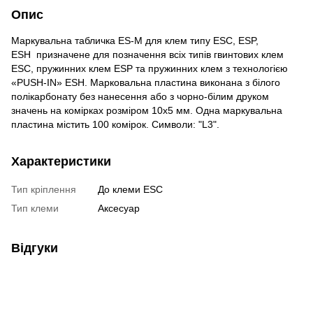
Опис
Маркувальна табличка ES-M для клем типу ESC, ESP,
ESH призначене для позначення всіх типів гвинтових клем
ESC, пружинних клем ESP та пружинних клем з технологією
«PUSH-IN» ESH. Марковальна пластина виконана з білого
полікарбонату без нанесення або з чорно-білим друком
значень на комірках розміром 10х5 мм. Одна маркувальна
пластина містить 100 комірок. Символи: "L3".
Характеристики
Тип кріплення
До клеми ESC
Тип клеми
Аксесуар
Відгуки