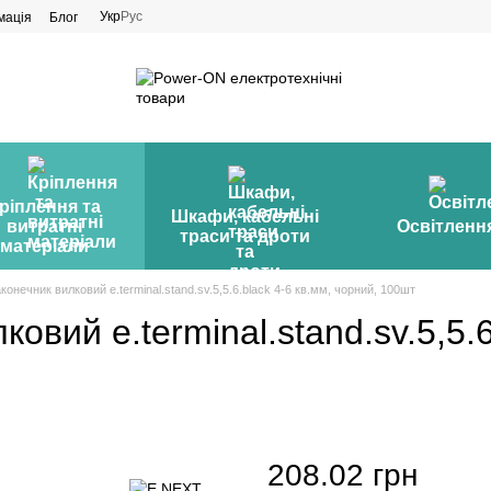
Укр
Рус
мація
Блог
ріплення та
Шкафи, кабельні
витратні
Освітленн
траси та дроти
матеріали
конечник вилковий e.terminal.stand.sv.5,5.6.black 4-6 кв.мм, чорний, 100шт
овий e.terminal.stand.sv.5,5.6
208.02 грн