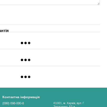
антія
Контактна інформація
(099) 098-000-8
61001, м. Харків, вул. Г.
Тарасенка, 57-а