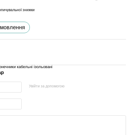
опичувальної знижки
амовлення
онечники кабельні ізольовані
ар
Увійти за допомогою