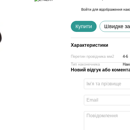
Войти
для відображення нак
%
Купити
Швидке з
Характеристики
Перетин провідника мм2
4-6
Тип наконечника
Нак
Новий відгук або комент