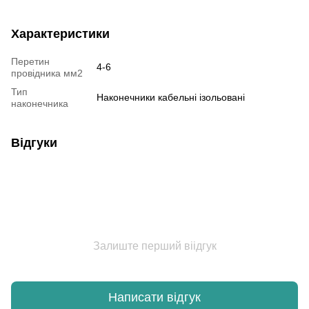
Характеристики
Перетин
4-6
провідника мм2
Тип
Наконечники кабельні ізольовані
наконечника
Відгуки
Залиште перший віідгук
Написати відгук