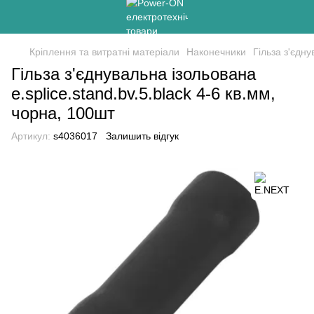
Кріплення та витратні матеріали
Наконечники
Гільза з'єдну
Гільза з'єднувальна ізольована
e.splice.stand.bv.5.black 4-6 кв.мм,
чорна, 100шт
Артикул:
s4036017
Залишить відгук