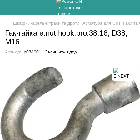
Шкафи, кабельні траси та дроти
Арматура для СІП
Гаки та
Гак-гайка e.nut.hook.pro.38.16, D38,
М16
Артикул:
p034001
Залишить відгук