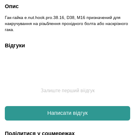
Опис
Гак-гайка e.nut.hook.pro.38.16, D38, М16 призначений для
накручування на різьблення прохідного болта або наскрізного
гака.
Відгуки
Залиште перший віідгук
Написати відгук
Поділитися у соцмережах