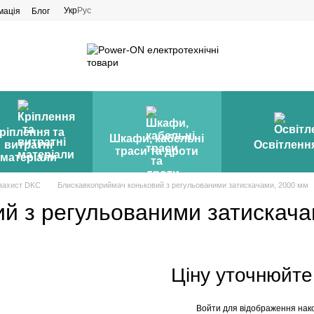
Укр
Рус
мація
Блог
ріплення та
Шкафи, кабельні
витратні
Освітленн
траси та дроти
матеріали
захист DKC
Блискавкоприймач коньковий з регульованими затискачами, 2000 мм
й з регульованими затискача
Ціну уточнюйте
Войти
для відображення нак
%