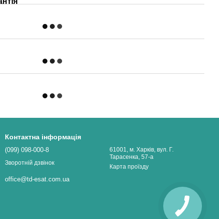
антія
Контактна інформація
(099) 098-000-8
61001, м. Харків, вул. Г.
Тарасенка, 57-а
Зворотній дзвінок
Карта проїзду
office@td-esat.com.ua