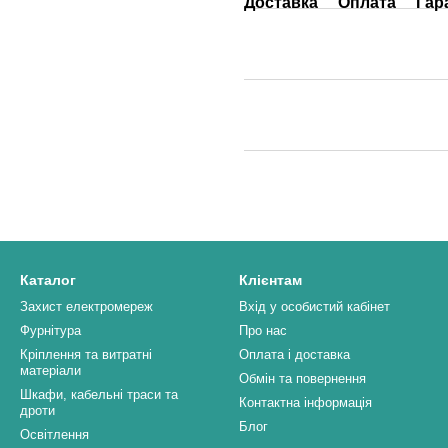
Доставка
Оплата
Гар
Каталог
Клієнтам
Захист електромереж
Вхід у особистий кабінет
Фурнітура
Про нас
Кріплення та витратні
Оплата і доставка
матеріали
Обмін та повернення
Шкафи, кабельні траси та
Контактна інформація
дроти
Блог
Освітлення