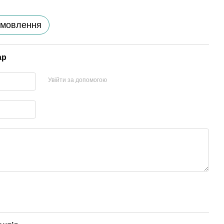
амовлення
ар
Увійти за допомогою