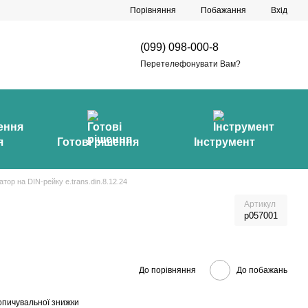
Порівняння
Побажання
Вхід
(099) 098-000-8
Перетелефонувати Вам?
я
Готові рішення
Інструмент
ор на DIN-рейку e.trans.din.8.12.24
Артикул
p057001
До порівняння
До побажань
опичувальної знижки