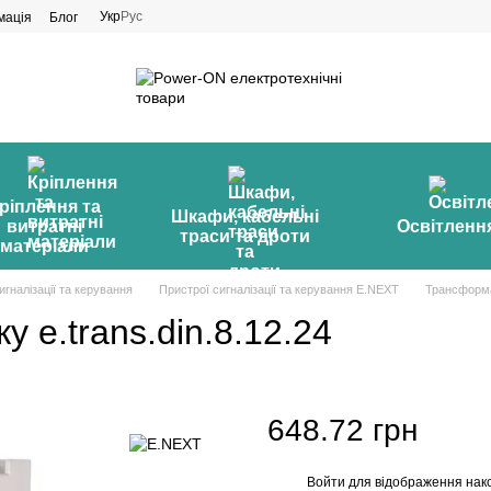
Укр
Рус
мація
Блог
ріплення та
Шкафи, кабельні
витратні
Освітленн
траси та дроти
матеріали
игналізації та керування
Пристрої сигналізації та керування E.NEXT
Трансформат
 e.trans.din.8.12.24
648.72 грн
Войти
для відображення нак
%