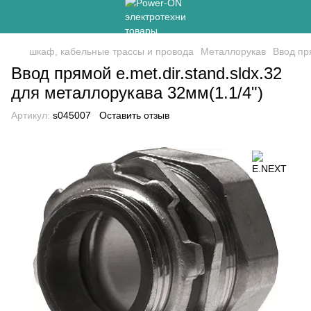
шкаф, кабельные трассы и провода
Металлорукав
Ввод пря
Ввод прямой e.met.dir.stand.sldx.32
для металлорукава 32мм(1.1/4")
Артикул:
s045007
Оставить отзыв