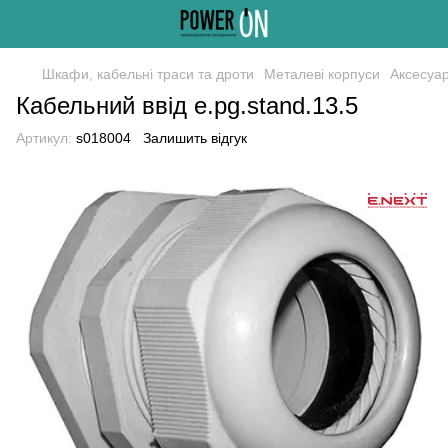
Шкафи, кабельні траси та дроти
Металеві корпуси
Аксесуар
Кабельний ввід e.pg.stand.13.5
Артикул:
s018004
Залишить відгук