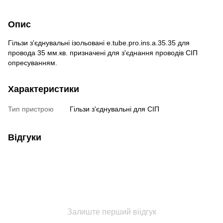
Опис
Гільзи з'єднувальні ізольовані e.tube.pro.ins.a.35.35 для
провода 35 мм.кв. призначені для з'єднання проводів СІП
опресуванням.
Характеристики
Тип пристрою
Гільзи з'єднувальні для СІП
Відгуки
Залиште перший віідгук