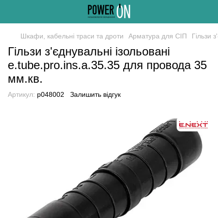
Шкафи, кабельні траси та дроти
Арматура для СІП
Гільзи з
Гільзи з'єднувальні ізольовані
e.tube.pro.ins.a.35.35 для провода 35
мм.кв.
Артикул:
p048002
Залишить відгук